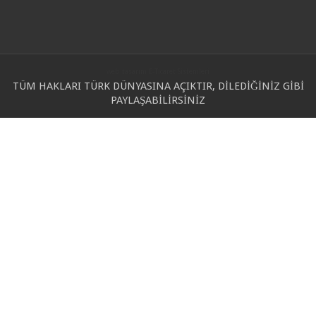
web tasarım
E-Ticaret Sistemleri
TÜM HAKLARI TÜRK DÜNYASINA AÇIKTIR, DİLEDİĞİNİZ GİBİ
PAYLAŞABİLİRSİNİZ