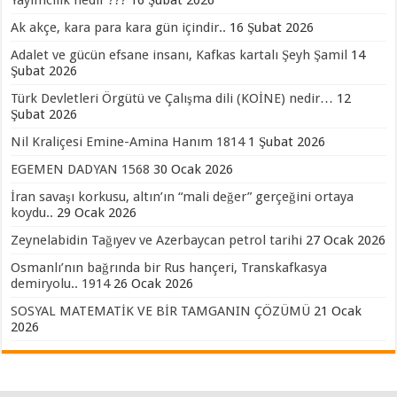
Yayımcılık nedir ???
16 Şubat 2026
Ak akçe, kara para kara gün içindir..
16 Şubat 2026
Adalet ve gücün efsane insanı, Kafkas kartalı Şeyh Şamil
14
Şubat 2026
Türk Devletleri Örgütü ve Çalışma dili (KOİNE) nedir…
12
Şubat 2026
Nil Kraliçesi Emine-Amina Hanım 1814
1 Şubat 2026
EGEMEN DADYAN 1568
30 Ocak 2026
İran savaşı korkusu, altın’ın “mali değer” gerçeğini ortaya
koydu..
29 Ocak 2026
Zeynelabidin Tağıyev ve Azerbaycan petrol tarihi
27 Ocak 2026
Osmanlı’nın bağrında bir Rus hançeri, Transkafkasya
demiryolu.. 1914
26 Ocak 2026
SOSYAL MATEMATİK VE BİR TAMGANIN ÇÖZÜMÜ
21 Ocak
2026