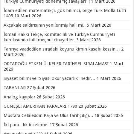
Türkiye Cumhuriyeti dönemi “İç savaşları”
11 Mart 2026
İdam edilen matematikçi, gök bilimci, bilge Türk Molla Lütfi
1495
10 Mart 2026
Akçakale saldırısının yenilenmiş hali mi..
5 Mart 2026
İsmail Hakkı Tekçe, Komitacılık ve Türkiye Cumhuriyeti
kuruluşunda faili meçhul cinayetler.
3 Mart 2026
Tanrıya vaadedilen sıradaki koyunu kimin kasabı kessin…
2
Mart 2026
ORTADOĞU ETKEN ÜLKELER TARİHSEL SIRALAMASI
1 Mart
2026
Siyaset bilimi ve “Siyasi okur yazarlık” nedir…
1 Mart 2026
TABANLAR
27 Şubat 2026
Analog kayıplar
26 Şubat 2026
GÜNEŞLİ AMERİKAN PARALARI 1790
20 Şubat 2026
Mustafa Celâleddin Paşa ve Ulus tarihçiliği…
18 Şubat 2026
İki para.. lık inceleme.
17 Şubat 2026