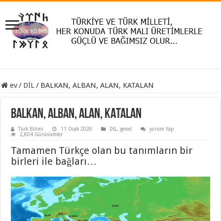
ev
/
DİL
/
BALKAN, ALBAN, ALAN, KATALAN
BALKAN, ALBAN, ALAN, KATALAN
Türk Bilimi
11 Ocak 2026
DİL
,
genel
yorum Yap
2,804 Görünümler
Tamamen Türkçe olan bu tanımların bir
birleri ile bağları…