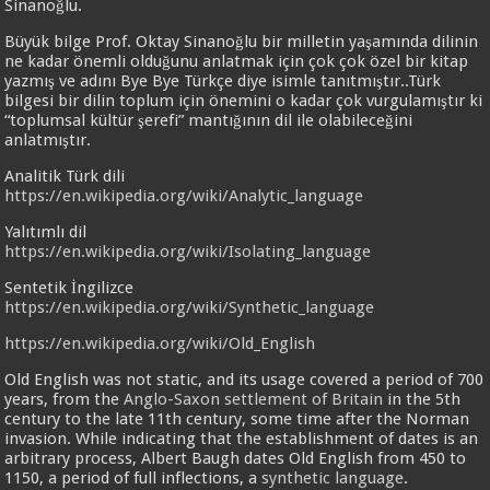
Sinanoğlu.
Büyük bilge Prof. Oktay Sinanoğlu bir milletin yaşamında dilinin
ne kadar önemli olduğunu anlatmak için çok çok özel bir kitap
yazmış ve adını Bye Bye Türkçe diye isimle tanıtmıştır..Türk
bilgesi bir dilin toplum için önemini o kadar çok vurgulamıştır ki
“toplumsal kültür şerefi” mantığının dil ile olabileceğini
anlatmıştır.
Analitik Türk dili
https://en.wikipedia.org/wiki/Analytic_language
Yalıtımlı dil
https://en.wikipedia.org/wiki/Isolating_language
Sentetik İngilizce
https://en.wikipedia.org/wiki/Synthetic_language
https://en.wikipedia.org/wiki/Old_English
Old English was not static, and its usage covered a period of 700
years, from the
Anglo-Saxon settlement of Britain
in the 5th
century to the late 11th century, some time after the Norman
invasion. While indicating that the establishment of dates is an
arbitrary process, Albert Baugh dates Old English from 450 to
1150, a period of full inflections, a
synthetic language
.