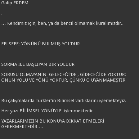
Galip ERDEM…
.
… Kendimiz için, ben, ya da bencil olmamak kuralımızdır..
FELSEFE; YÖNÜNÜ BULMUŞ YOL’DUR
SORMA İLE BAŞLIYAN BİR YOLDUR
SORUSU OLMAYANIN GELECEĞİ’DE , GİDECEĞİDE YOKTUR;
ONUN YOLU VE YÖNÜ YOKTUR, ÇÜNKÜ O UYANMAMIŞTIR
Bu çalışmalarda Türkler’in Bilimsel varlıklarını işlemekteyiz.
Her yazı BİLİMSEL YÖNÜYLE işlenmektedir.
YAZARLARIMIZIN BU KONUYA DİKKAT ETMELERİ
GEREKMEKTEDİR….