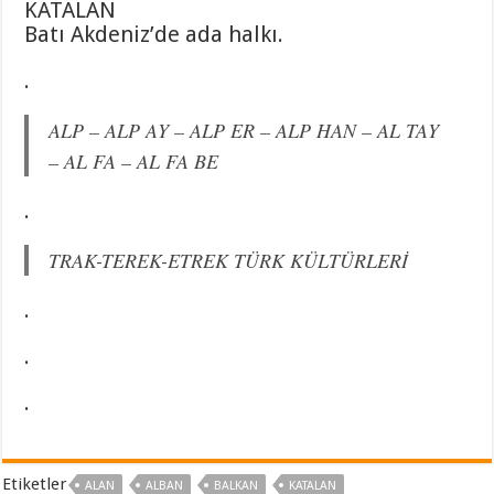
KATALAN
Batı Akdeniz’de ada halkı.
.
ALP – ALP AY – ALP ER – ALP HAN – AL TAY
– AL FA – AL FA BE
.
TRAK-TEREK-ETREK TÜRK KÜLTÜRLERİ
.
.
.
Etiketler
ALAN
ALBAN
BALKAN
KATALAN