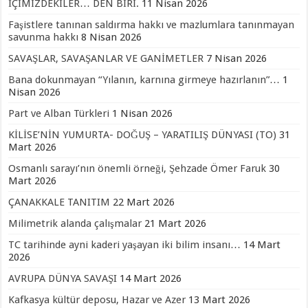
İÇİMİZDEKİLER… DEN BİRİ.
11 Nisan 2026
Faşistlere tanınan saldırma hakkı ve mazlumlara tanınmayan
savunma hakkı
8 Nisan 2026
SAVAŞLAR, SAVAŞANLAR VE GANİMETLER
7 Nisan 2026
Bana dokunmayan “Yılanın, karnına girmeye hazırlanın”…
1
Nisan 2026
Part ve Alban Türkleri
1 Nisan 2026
KİLİSE’NİN YUMURTA- DOĞUŞ – YARATILIŞ DÜNYASI (TO)
31
Mart 2026
Osmanlı sarayı’nın önemli örneği, Şehzade Ömer Faruk
30
Mart 2026
ÇANAKKALE TANITIM
22 Mart 2026
Milimetrik alanda çalışmalar
21 Mart 2026
TC tarihinde ayni kaderi yaşayan iki bilim insanı…
14 Mart
2026
AVRUPA DÜNYA SAVAŞI
14 Mart 2026
Kafkasya kültür deposu, Hazar ve Azer
13 Mart 2026