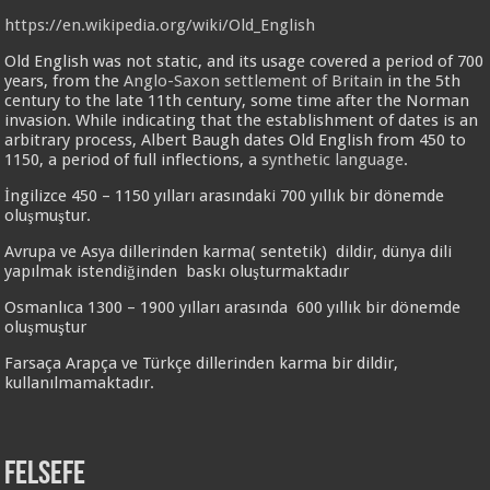
https://en.wikipedia.org/wiki/Old_English
Old English was not static, and its usage covered a period of 700
years, from the
Anglo-Saxon settlement of Britain
in the 5th
century to the late 11th century, some time after the Norman
invasion. While indicating that the establishment of dates is an
arbitrary process, Albert Baugh dates Old English from 450 to
1150, a period of full inflections, a
synthetic language
.
İngilizce 450 – 1150 yılları arasındaki 700 yıllık bir dönemde
oluşmuştur.
Avrupa ve Asya dillerinden karma( sentetik) dildir, dünya dili
yapılmak istendiğinden baskı oluşturmaktadır
Osmanlıca 1300 – 1900 yılları arasında 600 yıllık bir dönemde
oluşmuştur
Farsaça Arapça ve Türkçe dillerinden karma bir dildir,
kullanılmamaktadır.
FELSEFE