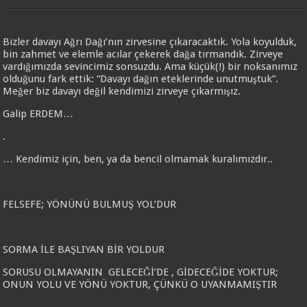
Bizler davayı Ağrı Dağı’nın zirvesine çıkaracaktık. Yola koyulduk,
bin zahmet ve elemle acılar çekerek dağa tırmandık. Zirveye
vardığımızda sevincimiz sonsuzdu. Ama küçük(!) bir noksanımız
olduğunu fark ettik: “Davayı dağın eteklerinde unutmuştuk”.
Meğer biz davayı değil kendimizi zirveye çıkarmışız.
Galip ERDEM…
.
… Kendimiz için, ben, ya da bencil olmamak kuralımızdır..
FELSEFE; YÖNÜNÜ BULMUŞ YOL’DUR
SORMA İLE BAŞLIYAN BİR YOLDUR
SORUSU OLMAYANIN GELECEĞİ’DE , GİDECEĞİDE YOKTUR;
ONUN YOLU VE YÖNÜ YOKTUR, ÇÜNKÜ O UYANMAMIŞTIR