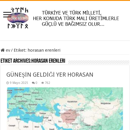
ev
/
Etiket:
horasan erenleri
Etiket Archives:
horasan erenleri
GÜNEŞİN GELDİĞİ YER HORASAN
9 Mayıs 2025
0
762