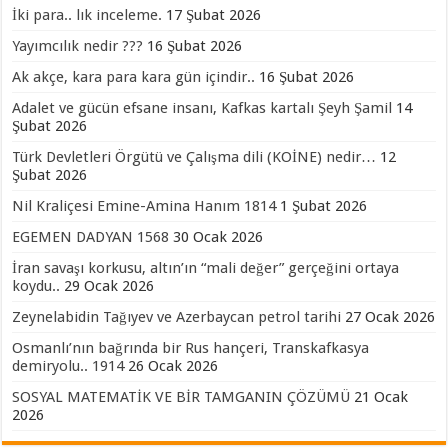
İki para.. lık inceleme.
17 Şubat 2026
Yayımcılık nedir ???
16 Şubat 2026
Ak akçe, kara para kara gün içindir..
16 Şubat 2026
Adalet ve gücün efsane insanı, Kafkas kartalı Şeyh Şamil
14
Şubat 2026
Türk Devletleri Örgütü ve Çalışma dili (KOİNE) nedir…
12
Şubat 2026
Nil Kraliçesi Emine-Amina Hanım 1814
1 Şubat 2026
EGEMEN DADYAN 1568
30 Ocak 2026
İran savaşı korkusu, altın’ın “mali değer” gerçeğini ortaya
koydu..
29 Ocak 2026
Zeynelabidin Tağıyev ve Azerbaycan petrol tarihi
27 Ocak 2026
Osmanlı’nın bağrında bir Rus hançeri, Transkafkasya
demiryolu.. 1914
26 Ocak 2026
SOSYAL MATEMATİK VE BİR TAMGANIN ÇÖZÜMÜ
21 Ocak
2026