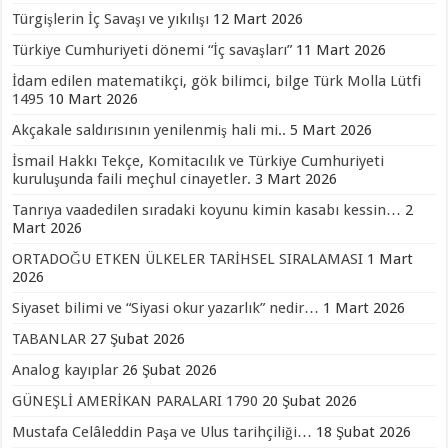
Türgişlerin İç Savaşı ve yıkılışı
12 Mart 2026
Türkiye Cumhuriyeti dönemi “İç savaşları”
11 Mart 2026
İdam edilen matematikçi, gök bilimci, bilge Türk Molla Lütfi
1495
10 Mart 2026
Akçakale saldırısının yenilenmiş hali mi..
5 Mart 2026
İsmail Hakkı Tekçe, Komitacılık ve Türkiye Cumhuriyeti
kuruluşunda faili meçhul cinayetler.
3 Mart 2026
Tanrıya vaadedilen sıradaki koyunu kimin kasabı kessin…
2
Mart 2026
ORTADOĞU ETKEN ÜLKELER TARİHSEL SIRALAMASI
1 Mart
2026
Siyaset bilimi ve “Siyasi okur yazarlık” nedir…
1 Mart 2026
TABANLAR
27 Şubat 2026
Analog kayıplar
26 Şubat 2026
GÜNEŞLİ AMERİKAN PARALARI 1790
20 Şubat 2026
Mustafa Celâleddin Paşa ve Ulus tarihçiliği…
18 Şubat 2026