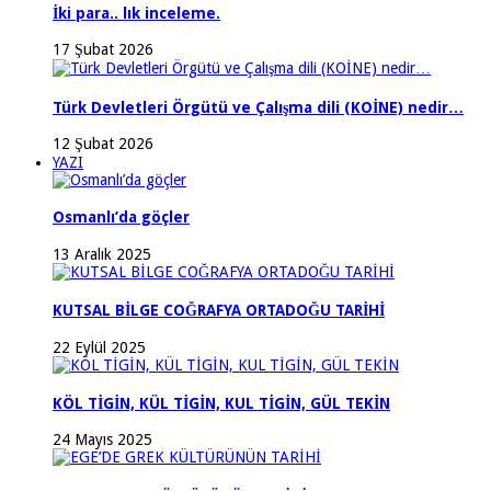
İki para.. lık inceleme.
17 Şubat 2026
Türk Devletleri Örgütü ve Çalışma dili (KOİNE) nedir…
12 Şubat 2026
YAZI
Osmanlı’da göçler
13 Aralık 2025
KUTSAL BİLGE COĞRAFYA ORTADOĞU TARİHİ
22 Eylül 2025
KÖL TİGİN, KÜL TİGİN, KUL TİGİN, GÜL TEKİN
24 Mayıs 2025