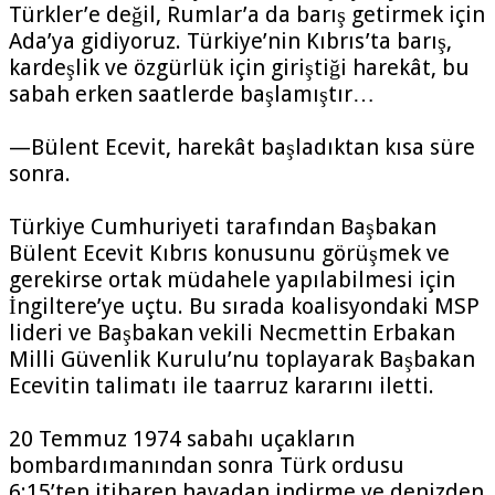
Türkler’e değil, Rumlar’a da barış getirmek için
Ada’ya gidiyoruz. Türkiye’nin Kıbrıs’ta barış,
kardeşlik ve özgürlük için giriştiği harekât, bu
sabah erken saatlerde başlamıştır…
—Bülent Ecevit, harekât başladıktan kısa süre
sonra.
Türkiye Cumhuriyeti tarafından Başbakan
Bülent Ecevit Kıbrıs konusunu görüşmek ve
gerekirse ortak müdahele yapılabilmesi için
İngiltere’ye uçtu. Bu sırada koalisyondaki MSP
lideri ve Başbakan vekili Necmettin Erbakan
Milli Güvenlik Kurulu’nu toplayarak Başbakan
Ecevitin talimatı ile taarruz kararını iletti.
20 Temmuz 1974 sabahı uçakların
bombardımanından sonra Türk ordusu
6:15’ten itibaren havadan indirme ve denizden