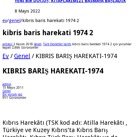
YENİ BİR DOĞUŞ; KİTAPLARIMIZI BASMAYA BAŞLADIK
8 Mayıs 2022
ev
/
genel
/
kibris baris harekati 1974 2
kibris baris harekati 1974 2
antikor
2 Kasım 2018
genel
,
Türk Devletler tarihi
kibris baris harekati 1974 2 için
yorumlar
kapalı
2,886 Görünümler
Ev
/
Genel
/
KIBRIS BARIŞ HAREKATI-1974
KIBRIS BARIŞ HAREKATI-1974
admin
15 Mayıs 2011
Genel
Bir yorum yaz
951 Görünümler
Kıbrıs Harekâtı (TSK kod adı: Atilla Harekâtı ,
Türkiye ve Kuzey Kıbrıs’ta Kıbrıs Barış