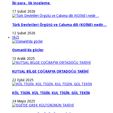
İki para.. lık inceleme.
17 Şubat 2026
Türk Devletleri Örgütü ve Çalışma dili (KOİNE) nedir…
12 Şubat 2026
YAZI
Osmanlı’da göçler
13 Aralık 2025
KUTSAL BİLGE COĞRAFYA ORTADOĞU TARİHİ
22 Eylül 2025
KÖL TİGİN, KÜL TİGİN, KUL TİGİN, GÜL TEKİN
24 Mayıs 2025