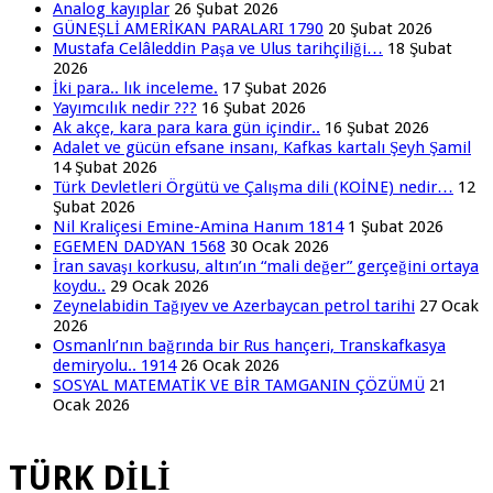
Analog kayıplar
26 Şubat 2026
GÜNEŞLİ AMERİKAN PARALARI 1790
20 Şubat 2026
Mustafa Celâleddin Paşa ve Ulus tarihçiliği…
18 Şubat
2026
İki para.. lık inceleme.
17 Şubat 2026
Yayımcılık nedir ???
16 Şubat 2026
Ak akçe, kara para kara gün içindir..
16 Şubat 2026
Adalet ve gücün efsane insanı, Kafkas kartalı Şeyh Şamil
14 Şubat 2026
Türk Devletleri Örgütü ve Çalışma dili (KOİNE) nedir…
12
Şubat 2026
Nil Kraliçesi Emine-Amina Hanım 1814
1 Şubat 2026
EGEMEN DADYAN 1568
30 Ocak 2026
İran savaşı korkusu, altın’ın “mali değer” gerçeğini ortaya
koydu..
29 Ocak 2026
Zeynelabidin Tağıyev ve Azerbaycan petrol tarihi
27 Ocak
2026
Osmanlı’nın bağrında bir Rus hançeri, Transkafkasya
demiryolu.. 1914
26 Ocak 2026
SOSYAL MATEMATİK VE BİR TAMGANIN ÇÖZÜMÜ
21
Ocak 2026
TÜRK DİLİ