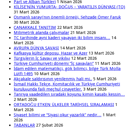
Part ve Alban Türkleri
1 Nisan 2026
KİLİSE’NİN YUMURTA- DOĞUŞ – YARATILIŞ DÜNYASI (TO)
31 Mart 2026
Osmanlı sarayı’nın önemli örneği, Şehzade Ömer Faruk
30 Mart 2026
ÇANAKKALE TANITIM
22 Mart 2026
Milimetrik alanda çalışmalar
21 Mart 2026
TC tarihinde ayni kaderi yaşayan iki bilim insanı…
14
Mart 2026
AVRUPA DÜNYA SAVAŞI
14 Mart 2026
Kafkasya kültür deposu, Hazar ve Azer
13 Mart 2026
Türgişlerin İç Savaşı ve yıkılışı
12 Mart 2026
Türkiye Cumhuriyeti dönemi “İç savaşları”
11 Mart 2026
İdam edilen matematikçi, gök bilimci, bilge Türk Molla
Lütfi 1495
10 Mart 2026
Akçakale saldırısının yenilenmiş hali mi..
5 Mart 2026
İsmail Hakkı Tekçe, Komitacılık ve Türkiye Cumhuriyeti
kuruluşunda faili meçhul cinayetler.
3 Mart 2026
Tanrıya vaadedilen sıradaki koyunu kimin kasabı kessin…
2 Mart 2026
ORTADOĞU ETKEN ÜLKELER TARİHSEL SIRALAMASI
1
Mart 2026
Siyaset bilimi ve “Siyasi okur yazarlık” nedir…
1 Mart
2026
TABANLAR
27 Şubat 2026