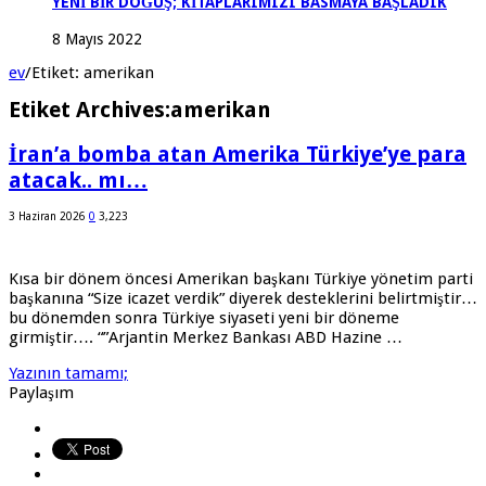
YENİ BİR DOĞUŞ; KİTAPLARIMIZI BASMAYA BAŞLADIK
8 Mayıs 2022
ev
/
Etiket:
amerikan
Etiket Archives:
amerikan
İran’a bomba atan Amerika Türkiye’ye para
atacak.. mı…
3 Haziran 2026
0
3,223
Kısa bir dönem öncesi Amerikan başkanı Türkiye yönetim parti
başkanına “Size icazet verdik” diyerek desteklerini belirtmiştir…
bu dönemden sonra Türkiye siyaseti yeni bir döneme
girmiştir…. “”Arjantin Merkez Bankası ABD Hazine …
Yazının tamamı;
Paylaşım