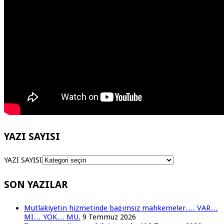
YAZI SAYISI
YAZI SAYISI
SON YAZILAR
Mutlakiyetin hizmetinde bağımsız mahkemeler…. VAR…
MI… YOK… MU.
9 Temmuz 2026