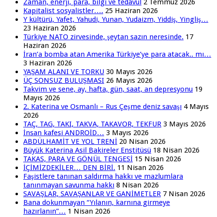
Zaman, enerji, para, bilgi ve tedavül
2 Temmuz 2026
Kapitalist sosyalistler….
25 Haziran 2026
Y kültürü, Yafet, Yahudi, Yunan, Yudaizm, Yiddiş, Yingliş…
23 Haziran 2026
Türkiye NATO zirvesinde, şeytan sazın neresinde.
17
Haziran 2026
İran’a bomba atan Amerika Türkiye’ye para atacak.. mı…
3 Haziran 2026
YAŞAM ALANI VE TORKU
30 Mayıs 2026
ÜÇ SONSUZ BULUŞMASI
26 Mayıs 2026
Takvim ve sene, ay, hafta, gün, saat, an depresyonu
19
Mayıs 2026
2. Katerina ve Osmanlı – Rus Çeşme deniz savaşı
4 Mayıs
2026
TAÇ, TAG, TAKI, TAKVA, TAKAVOR, TEKFUR
3 Mayıs 2026
İnsan kafesi ANDROİD…
3 Mayıs 2026
ABDÜLHAMİT VE YOL TRENİ
20 Nisan 2026
Büyük Katerina Asil Bakireler Enstitüsü
18 Nisan 2026
TAKAS, PARA VE GÖNÜL TENGESİ
15 Nisan 2026
İÇİMİZDEKİLER… DEN BİRİ.
11 Nisan 2026
Faşistlere tanınan saldırma hakkı ve mazlumlara
tanınmayan savunma hakkı
8 Nisan 2026
SAVAŞLAR, SAVAŞANLAR VE GANİMETLER
7 Nisan 2026
Bana dokunmayan “Yılanın, karnına girmeye
hazırlanın”…
1 Nisan 2026