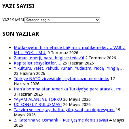
YAZI SAYISI
YAZI SAYISI
SON YAZILAR
Mutlakiyetin hizmetinde bağımsız mahkemeler…. VAR…
MI… YOK… MU.
9 Temmuz 2026
Zaman, enerji, para, bilgi ve tedavül
2 Temmuz 2026
Kapitalist sosyalistler….
25 Haziran 2026
Y kültürü, Yafet, Yahudi, Yunan, Yudaizm, Yiddiş, Yingliş…
23 Haziran 2026
Türkiye NATO zirvesinde, şeytan sazın neresinde.
17
Haziran 2026
İran’a bomba atan Amerika Türkiye’ye para atacak.. mı…
3 Haziran 2026
YAŞAM ALANI VE TORKU
30 Mayıs 2026
ÜÇ SONSUZ BULUŞMASI
26 Mayıs 2026
Takvim ve sene, ay, hafta, gün, saat, an depresyonu
19
Mayıs 2026
2. Katerina ve Osmanlı – Rus Çeşme deniz savaşı
4 Mayıs
2026