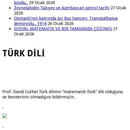
koydu..
29 Ocak 2026
Zeynelabidin Tağıyev ve Azerbaycan petrol tarihi
27 Ocak
2026
Osmanlı’nın bağrında bir Rus hançeri, Transkafkasya
demiryolu.. 1914
26 Ocak 2026
SOSYAL MATEMATİK VE BİR TAMGANIN ÇÖZÜMÜ
21
Ocak 2026
TÜRK DİLİ
Prof. David Cuthel Türk dilinin “matematik-fizik” dili olduğunu
ve benzerinin olmadığını bildirmiştir.
.
.