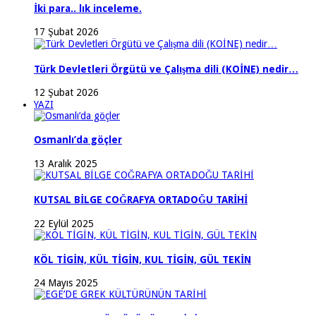
İki para.. lık inceleme.
17 Şubat 2026
Türk Devletleri Örgütü ve Çalışma dili (KOİNE) nedir…
12 Şubat 2026
YAZI
Osmanlı’da göçler
13 Aralık 2025
KUTSAL BİLGE COĞRAFYA ORTADOĞU TARİHİ
22 Eylül 2025
KÖL TİGİN, KÜL TİGİN, KUL TİGİN, GÜL TEKİN
24 Mayıs 2025