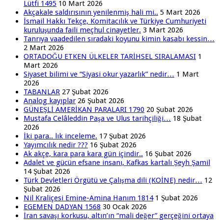
Lütfi 1495
10 Mart 2026
Akçakale saldırısının yenilenmiş hali mi..
5 Mart 2026
İsmail Hakkı Tekçe, Komitacılık ve Türkiye Cumhuriyeti
kuruluşunda faili meçhul cinayetler.
3 Mart 2026
Tanrıya vaadedilen sıradaki koyunu kimin kasabı kessin…
2 Mart 2026
ORTADOĞU ETKEN ÜLKELER TARİHSEL SIRALAMASI
1
Mart 2026
Siyaset bilimi ve “Siyasi okur yazarlık” nedir…
1 Mart
2026
TABANLAR
27 Şubat 2026
Analog kayıplar
26 Şubat 2026
GÜNEŞLİ AMERİKAN PARALARI 1790
20 Şubat 2026
Mustafa Celâleddin Paşa ve Ulus tarihçiliği…
18 Şubat
2026
İki para.. lık inceleme.
17 Şubat 2026
Yayımcılık nedir ???
16 Şubat 2026
Ak akçe, kara para kara gün içindir..
16 Şubat 2026
Adalet ve gücün efsane insanı, Kafkas kartalı Şeyh Şamil
14 Şubat 2026
Türk Devletleri Örgütü ve Çalışma dili (KOİNE) nedir…
12
Şubat 2026
Nil Kraliçesi Emine-Amina Hanım 1814
1 Şubat 2026
EGEMEN DADYAN 1568
30 Ocak 2026
İran savaşı korkusu, altın’ın “mali değer” gerçeğini ortaya