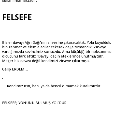
kullanılmamaktadır.
FELSEFE
Bizler davayı Ağrı Dağı’nın zirvesine çıkaracaktık. Yola koyulduk,
bin zahmet ve elemle acılar çekerek dağa tırmandık. Zirveye
vardığımızda sevincimiz sonsuzdu. Ama küçük(!) bir noksanımız
olduğunu fark ettik: “Davayı dağın eteklerinde unutmuştuk”.
Meğer biz davayı değil kendimizi zirveye çıkarmışız.
Galip ERDEM…
.
… Kendimiz için, ben, ya da bencil olmamak kuralımızdır..
FELSEFE; YÖNÜNÜ BULMUŞ YOL’DUR