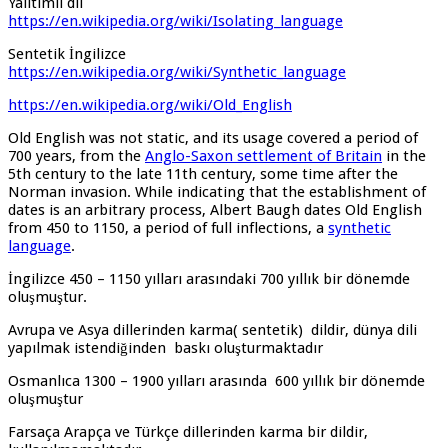
Yalıtımlı dil
https://en.wikipedia.org/wiki/Isolating_language
Sentetik İngilizce
https://en.wikipedia.org/wiki/Synthetic_language
https://en.wikipedia.org/wiki/Old_English
Old English was not static, and its usage covered a period of
700 years, from the
Anglo-Saxon settlement of Britain
in the
5th century to the late 11th century, some time after the
Norman invasion. While indicating that the establishment of
dates is an arbitrary process, Albert Baugh dates Old English
from 450 to 1150, a period of full inflections, a
synthetic
language
.
İngilizce 450 – 1150 yılları arasındaki 700 yıllık bir dönemde
oluşmuştur.
Avrupa ve Asya dillerinden karma( sentetik) dildir, dünya dili
yapılmak istendiğinden baskı oluşturmaktadır
Osmanlıca 1300 – 1900 yılları arasında 600 yıllık bir dönemde
oluşmuştur
Farsaça Arapça ve Türkçe dillerinden karma bir dildir,