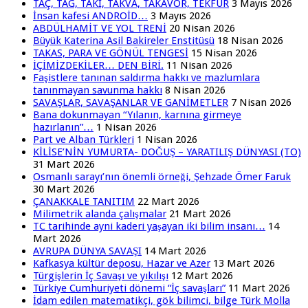
TAÇ, TAG, TAKI, TAKVA, TAKAVOR, TEKFUR
3 Mayıs 2026
İnsan kafesi ANDROİD…
3 Mayıs 2026
ABDÜLHAMİT VE YOL TRENİ
20 Nisan 2026
Büyük Katerina Asil Bakireler Enstitüsü
18 Nisan 2026
TAKAS, PARA VE GÖNÜL TENGESİ
15 Nisan 2026
İÇİMİZDEKİLER… DEN BİRİ.
11 Nisan 2026
Faşistlere tanınan saldırma hakkı ve mazlumlara
tanınmayan savunma hakkı
8 Nisan 2026
SAVAŞLAR, SAVAŞANLAR VE GANİMETLER
7 Nisan 2026
Bana dokunmayan “Yılanın, karnına girmeye
hazırlanın”…
1 Nisan 2026
Part ve Alban Türkleri
1 Nisan 2026
KİLİSE’NİN YUMURTA- DOĞUŞ – YARATILIŞ DÜNYASI (TO)
31 Mart 2026
Osmanlı sarayı’nın önemli örneği, Şehzade Ömer Faruk
30 Mart 2026
ÇANAKKALE TANITIM
22 Mart 2026
Milimetrik alanda çalışmalar
21 Mart 2026
TC tarihinde ayni kaderi yaşayan iki bilim insanı…
14
Mart 2026
AVRUPA DÜNYA SAVAŞI
14 Mart 2026
Kafkasya kültür deposu, Hazar ve Azer
13 Mart 2026
Türgişlerin İç Savaşı ve yıkılışı
12 Mart 2026
Türkiye Cumhuriyeti dönemi “İç savaşları”
11 Mart 2026
İdam edilen matematikçi, gök bilimci, bilge Türk Molla