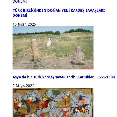
TÜRK BİRLİĞİNDEN DOĞAN YENİ KARDEŞ SAVAŞLARI
DÖNEMİ
16 Nisan 2025
Asya’da bir Türk kardeş savaşı tarihi Karluklar… 665-1300
9 Mayıs 2024