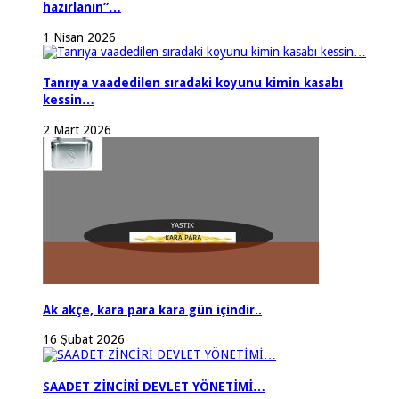
hazırlanın”…
1 Nisan 2026
Tanrıya vaadedilen sıradaki koyunu kimin kasabı
kessin…
2 Mart 2026
Ak akçe, kara para kara gün içindir..
16 Şubat 2026
SAADET ZİNCİRİ DEVLET YÖNETİMİ…