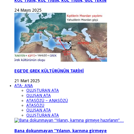
KÖL TİGİN, KÜL TİGİN, KUL TİGİN, GÜL TEKİN
24 Mayıs 2025
EGE’DE GREK KÜLTÜRÜNÜN TARİHİ
21 Mart 2025
ATA- ANA
OLUŞTURAN ATA
OLUŞAN ATA
ATASÖZÜ – ANASÖZÜ
ATASÖZÜ
OLUŞAN ATA
OLUŞTURAN ATA
Bana dokunmayan “Yılanın, karnına girmeye