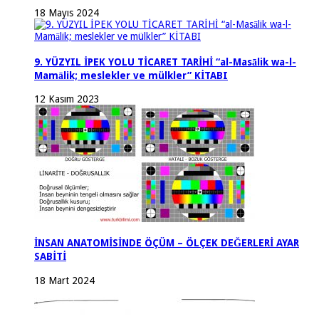
18 Mayıs 2024
9. YÜZYIL İPEK YOLU TİCARET TARİHİ “al-Masālik wa-l-
Mamālik; meslekler ve mülkler” KİTABI
12 Kasım 2023
İNSAN ANATOMİSİNDE ÖÇÜM – ÖLÇEK DEĞERLERİ AYAR
SABİTİ
18 Mart 2024