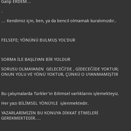
Galip ERDEM…
.
… Kendimiz için, ben, ya da bencil olmamak kuralımızdır..
FELSEFE; YÖNÜNÜ BULMUŞ YOL’DUR
SORMA İLE BAŞLIYAN BİR YOLDUR
SORUSU OLMAYANIN GELECEĞİ’DE , GİDECEĞİDE YOKTUR;
ONUN YOLU VE YÖNÜ YOKTUR, ÇÜNKÜ O UYANMAMIŞTIR
Bu çalışmalarda Türkler’in Bilimsel varlıklarını işlemekteyiz.
Her yazı BİLİMSEL YÖNÜYLE işlenmektedir.
YAZARLARIMIZIN BU KONUYA DİKKAT ETMELERİ
GEREKMEKTEDİR….