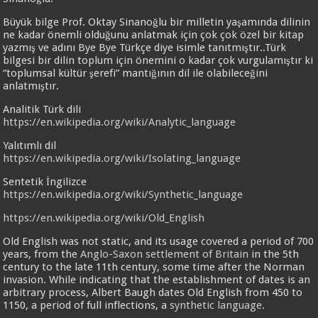
Büyük bilge Prof. Oktay Sinanoğlu bir milletin yaşamında dilinin
ne kadar önemli olduğunu anlatmak için çok çok özel bir kitap
yazmış ve adını Bye Bye Türkçe diye isimle tanıtmıştır..Türk
bilgesi bir dilin toplum için önemini o kadar çok vurgulamıştır ki
“toplumsal kültür şerefi” mantığının dil ile olabileceğini
anlatmıştır.
Analitik Türk dili
https://en.wikipedia.org/wiki/Analytic_language
Yalıtımlı dil
https://en.wikipedia.org/wiki/Isolating_language
Sentetik İngilizce
https://en.wikipedia.org/wiki/Synthetic_language
https://en.wikipedia.org/wiki/Old_English
Old English was not static, and its usage covered a period of 700
years, from the
Anglo-Saxon settlement of Britain
in the 5th
century to the late 11th century, some time after the Norman
invasion. While indicating that the establishment of dates is an
arbitrary process, Albert Baugh dates Old English from 450 to
1150, a period of full inflections, a
synthetic language
.