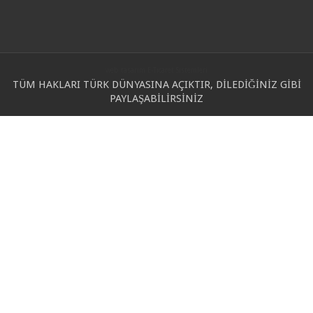
web tasarım
E-Ticaret Sistemleri
TÜM HAKLARI TÜRK DÜNYASINA AÇIKTIR, DİLEDİĞİNİZ GİBİ
PAYLAŞABİLİRSİNİZ