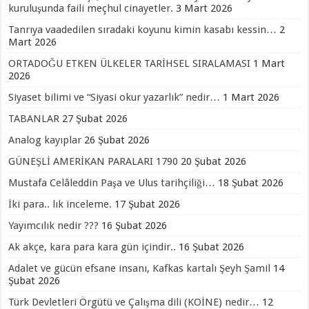
kuruluşunda faili meçhul cinayetler.
3 Mart 2026
Tanrıya vaadedilen sıradaki koyunu kimin kasabı kessin…
2
Mart 2026
ORTADOĞU ETKEN ÜLKELER TARİHSEL SIRALAMASI
1 Mart
2026
Siyaset bilimi ve “Siyasi okur yazarlık” nedir…
1 Mart 2026
TABANLAR
27 Şubat 2026
Analog kayıplar
26 Şubat 2026
GÜNEŞLİ AMERİKAN PARALARI 1790
20 Şubat 2026
Mustafa Celâleddin Paşa ve Ulus tarihçiliği…
18 Şubat 2026
İki para.. lık inceleme.
17 Şubat 2026
Yayımcılık nedir ???
16 Şubat 2026
Ak akçe, kara para kara gün içindir..
16 Şubat 2026
Adalet ve gücün efsane insanı, Kafkas kartalı Şeyh Şamil
14
Şubat 2026
Türk Devletleri Örgütü ve Çalışma dili (KOİNE) nedir…
12