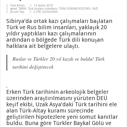
Türk Bilimi
13 Aralık 2019
genel
,
TARİH
,
Türk boyları coğrafyası
,
TÜRK DÜNYASI KÜLTÜRÜ
,
YAZI
yorum Yap
2,336 Görünümler
Sibirya’da ortak kazı çalışmaları başlatan
Türk ve Rus bilim insanları, yaklaşık 20
yıldır yaptıkları kazı çalışmalarının
ardından o bölgede Türk dili konuşan
halklara ait belgelere ulaştı.
Ruslar ve Türkler 20 yıl kazdı ve buldu! Türk
tarihini değiştirecek
.
Erken Türk tarihinin arkeolojik belgeler
üzerinden araştırılmasını yürüten DEÜ
keşif ekibi, Uzak Asya’daki Türk tarihini ele
alan Türk-Altay kuramı sürecinde
geliştirilen hipotezlere yeni somut kanıtlar
buldu. Buna göre Türkler Baykal Gölü ve