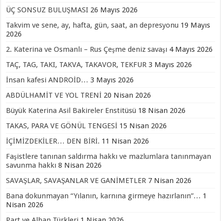
ÜÇ SONSUZ BULUŞMASI
26 Mayıs 2026
Takvim ve sene, ay, hafta, gün, saat, an depresyonu
19 Mayıs
2026
2. Katerina ve Osmanlı – Rus Çeşme deniz savaşı
4 Mayıs 2026
TAÇ, TAG, TAKI, TAKVA, TAKAVOR, TEKFUR
3 Mayıs 2026
İnsan kafesi ANDROİD…
3 Mayıs 2026
ABDÜLHAMİT VE YOL TRENİ
20 Nisan 2026
Büyük Katerina Asil Bakireler Enstitüsü
18 Nisan 2026
TAKAS, PARA VE GÖNÜL TENGESİ
15 Nisan 2026
İÇİMİZDEKİLER… DEN BİRİ.
11 Nisan 2026
Faşistlere tanınan saldırma hakkı ve mazlumlara tanınmayan
savunma hakkı
8 Nisan 2026
SAVAŞLAR, SAVAŞANLAR VE GANİMETLER
7 Nisan 2026
Bana dokunmayan “Yılanın, karnına girmeye hazırlanın”…
1
Nisan 2026
Part ve Alban Türkleri
1 Nisan 2026