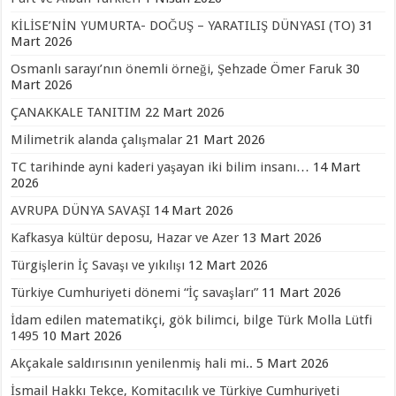
KİLİSE’NİN YUMURTA- DOĞUŞ – YARATILIŞ DÜNYASI (TO)
31
Mart 2026
Osmanlı sarayı’nın önemli örneği, Şehzade Ömer Faruk
30
Mart 2026
ÇANAKKALE TANITIM
22 Mart 2026
Milimetrik alanda çalışmalar
21 Mart 2026
TC tarihinde ayni kaderi yaşayan iki bilim insanı…
14 Mart
2026
AVRUPA DÜNYA SAVAŞI
14 Mart 2026
Kafkasya kültür deposu, Hazar ve Azer
13 Mart 2026
Türgişlerin İç Savaşı ve yıkılışı
12 Mart 2026
Türkiye Cumhuriyeti dönemi “İç savaşları”
11 Mart 2026
İdam edilen matematikçi, gök bilimci, bilge Türk Molla Lütfi
1495
10 Mart 2026
Akçakale saldırısının yenilenmiş hali mi..
5 Mart 2026
İsmail Hakkı Tekçe, Komitacılık ve Türkiye Cumhuriyeti