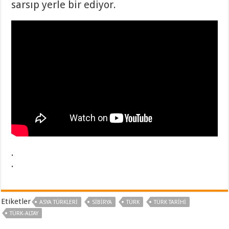
sarsıp yerle bir ediyor.
.
.
Etiketler
ASYA TÜRKLERİ
SIBIRYA
TÜRK
TÜRK TARİHİ
TÜRK-ALTAY