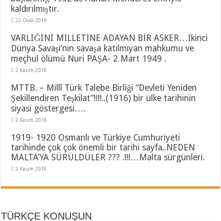
kaldırılmıştır.
22 Ocak 2019
VARLIĞINI MİLLETİNE ADAYAN BİR ASKER…İkinci
Dünya Savaşı’nın savaşa katılmıyan mahkumu ve
meçhul ölümü Nuri PAŞA- 2 Mart 1949 .
2 Kasım 2018
MTTB. – Millî Türk Talebe Birliği “Devleti Yeniden
Şekillendiren Teşkilat”!!!!..(1916) bir ülke tarihinin
siyasi göstergesi….
2 Kasım 2018
1919- 1920 Osmanlı ve Türkiye Cumhuriyeti
tarihinde çok çok önemli bir tarihi sayfa..NEDEN
MALTA’YA SÜRÜLDÜLER ??? .!!!…Malta sürgünleri.
2 Kasım 2018
TÜRKÇE KONUŞUN