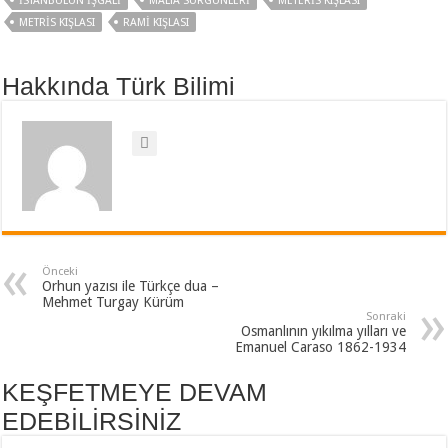
İSTANBULUN İŞGALİ
MALTA SÜRGÜNLERI
METERİS KIŞLASI
METRİS KIŞLASI
RAMİ KIŞLASI
Hakkında Türk Bilimi
Önceki
Orhun yazısı ile Türkçe dua –
Mehmet Turgay Kürüm
Sonraki
Osmanlının yıkılma yılları ve
Emanuel Caraso 1862-1934
KEŞFETMEYE DEVAM
EDEBİLİRSİNİZ