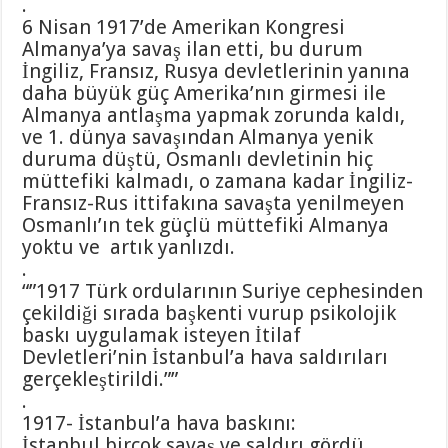
.
6 Nisan 1917’de Amerikan Kongresi
Almanya’ya savaş ilan etti, bu durum
İngiliz, Fransız, Rusya devletlerinin yanına
daha büyük güç Amerika’nın girmesi ile
Almanya antlaşma yapmak zorunda kaldı,
ve 1. dünya savaşından Almanya yenik
duruma düştü, Osmanlı devletinin hiç
müttefiki kalmadı, o zamana kadar İngiliz-
Fransız-Rus ittifakına savaşta yenilmeyen
Osmanlı’ın tek güçlü müttefiki Almanya
yoktu ve artık yanlızdı.
.
“”1917 Türk ordularının Suriye cephesinden
çekildiği sırada başkenti vurup psikolojik
baskı uygulamak isteyen İtilaf
Devletleri’nin İstanbul’a hava saldırıları
gerçekleştirildi.””
.
1917- İstanbul’a hava baskını:
İstanbul birçok savaş ve saldırı gördü.