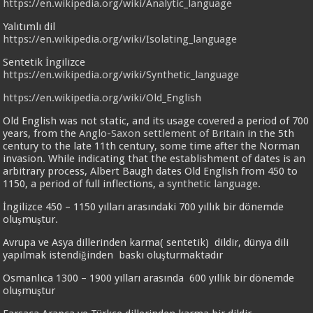
https://en.wikipedia.org/wiki/Analytic_language
Yalıtımlı dil
https://en.wikipedia.org/wiki/Isolating_language
Sentetik İngilizce
https://en.wikipedia.org/wiki/Synthetic_language
https://en.wikipedia.org/wiki/Old_English
Old English was not static, and its usage covered a period of 700
years, from the
Anglo-Saxon settlement of Britain
in the 5th
century to the late 11th century, some time after the Norman
invasion. While indicating that the establishment of dates is an
arbitrary process, Albert Baugh dates Old English from 450 to
1150, a period of full inflections, a
synthetic language
.
İngilizce 450 – 1150 yılları arasındaki 700 yıllık bir dönemde
oluşmuştur.
Avrupa ve Asya dillerinden karma( sentetik) dildir, dünya dili
yapılmak istendiğinden baskı oluşturmaktadır
Osmanlıca 1300 – 1900 yılları arasında 600 yıllık bir dönemde
oluşmuştur