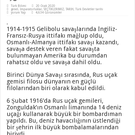
Türk Bilimi
20 Ocak 2020
genel
,
İmparatorluklar
,
SEÇTİKLERİMİZ
,
TARİH
,
Türk Devletler tarihi
yorum Yap
4,634 Görünümler
.
1914-1915 Gelibolu savaşlarında İngiliz-
Fransız-Rusya ittifakı mağlup oldu,
Osmanlı-Almanya ittifakı savaşı kazandı,
savaşa destek veren fakat savaşta
bulunmayan Amerika bu durumdan
rahatsız oldu ve savaşa dahil oldu.
Birinci Dünya Savaşı sırasında, Rus uçak
gemisi filosu dünyanın en güçlü
filolarından biri olarak kabul edildi.
6 Şubat 1916’da Rus uçak gemileri,
Zonguldak’ın Osmanlı limanında 14 deniz
uçağı kullanarak büyük bir bombardıman
yapıldı. Bu, deniz havacılığının üstlendiği
bir şehrin ilk büyük bombalamalarından
biriydi.