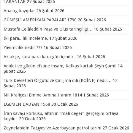
TABANLAR
27 Şubat 2026
Analog kayıplar
26 Şubat 2026
GÜNEŞLİ AMERİKAN PARALARI 1790
20 Şubat 2026
Mustafa Celâleddin Paşa ve Ulus tarihçiliği…
18 Şubat 2026
İki para.. lık inceleme.
17 Şubat 2026
Yayımcılık nedir ???
16 Şubat 2026
Ak akçe, kara para kara gün içindir..
16 Şubat 2026
Adalet ve gücün efsane insanı, Kafkas kartalı Şeyh Şamil
14
Şubat 2026
Türk Devletleri Örgütü ve Çalışma dili (KOİNE) nedir…
12
Şubat 2026
Nil Kraliçesi Emine-Amina Hanım 1814
1 Şubat 2026
EGEMEN DADYAN 1568
30 Ocak 2026
İran savaşı korkusu, altın’ın “mali değer” gerçeğini ortaya
koydu..
29 Ocak 2026
Zeynelabidin Tağıyev ve Azerbaycan petrol tarihi
27 Ocak 2026